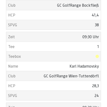
GC GolfRange Bockfließ
41,4
38
09:30 Uhr
1
Karl Hadamovsky
GC GolfRange Wien-Tuttendörfl
28,3
24