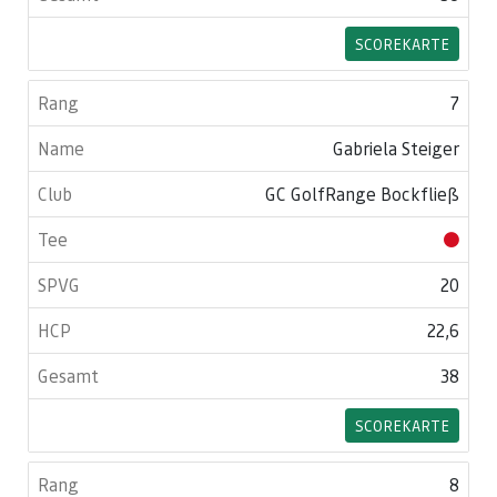
SCOREKARTE
7
Gabriela Steiger
GC GolfRange Bockfließ
20
22,6
38
SCOREKARTE
8