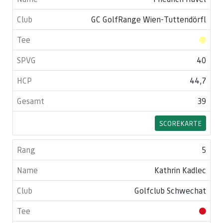
GC GolfRange Wien-Tuttendörfl
40
44,7
39
SCOREKARTE
5
Kathrin Kadlec
Golfclub Schwechat