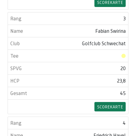
SCOREKARTE
3
Fabian Swirina
Golfclub Schwechat
20
23,8
45
SCOREKARTE
4
Friedrich Havel