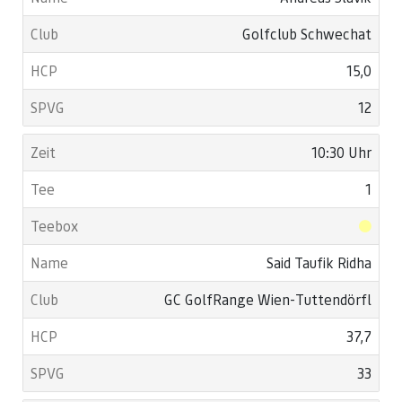
Golfclub Schwechat
15,0
12
10:30 Uhr
1
Said Taufik Ridha
GC GolfRange Wien-Tuttendörfl
37,7
33