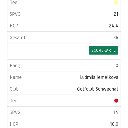
21
24,4
36
SCOREKARTE
10
Ludmila Jemelkova
Golfclub Schwechat
14
16,0