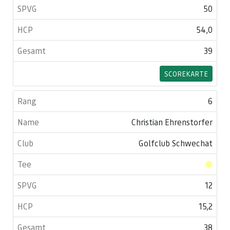
50
54,0
39
SCOREKARTE
6
Christian Ehrenstorfer
Golfclub Schwechat
12
15,2
38