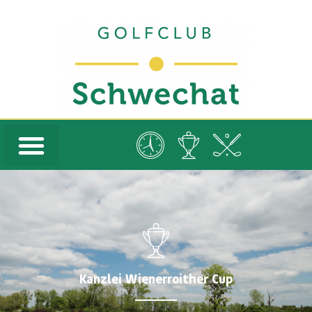
Kanzlei Wienerroither Cup